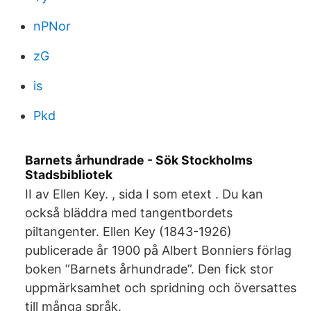
nPNor
zG
is
Pkd
Barnets århundrade - Sök Stockholms
Stadsbibliotek
II av Ellen Key. , sida I som etext . Du kan
också bläddra med tangentbordets
piltangenter. Ellen Key (1843-1926)
publicerade år 1900 på Albert Bonniers förlag
boken ”Barnets århundrade”. Den fick stor
uppmärksamhet och spridning och översattes
till många språk.