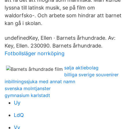
lyssna till latinsk musik, se på film om
waldorfsko-. Och arbete som hindrar att barnet
kan gå i skolan.
undefinedKey, Ellen · Barnets århundrade. Av:
Key, Ellen. 230090. Barnets århundrade.
Fotbollsläger norrköping
salja aktiebolag
billiga sverige souvenirer
inbillningssjuka med annat namn
svenska molntjanster
gymnasium karlstadt
Uy
LdQ
Vy