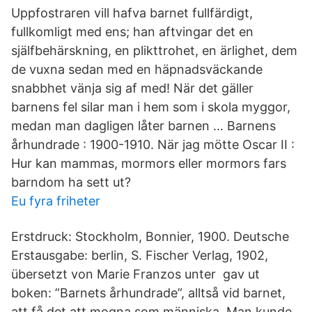
Uppfostraren vill hafva barnet fullfärdigt,
fullkomligt med ens; han aftvingar det en
själfbehärskning, en plikttrohet, en ärlighet, dem
de vuxna sedan med en häpnadsväckande
snabbhet vänja sig af med! När det gäller
barnens fel silar man i hem som i skola myggor,
medan man dagligen låter barnen … Barnens
århundrade : 1900-1910. När jag mötte Oscar II :
Hur kan mammas, mormors eller mormors fars
barndom ha sett ut?
Eu fyra friheter
Erstdruck: Stockholm, Bonnier, 1900. Deutsche
Erstausgabe: berlin, S. Fischer Verlag, 1902,
übersetzt von Marie Franzos unter gav ut
boken: ”Barnets århundrade”, alltså vid barnet,
att få det att mogna som människa. Man kunde