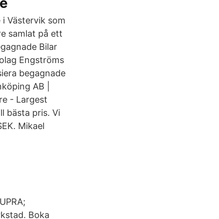
ke
 i Västervik som
re samlat på ett
egagnade Bilar
olag Engströms
nsiera begagnade
inköping AB |
re - Largest
l bästa pris. Vi
SEK. Mikael
 CUPRA;
rkstad. Boka