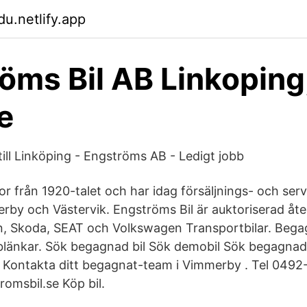
u.netlify.app
öms Bil AB Linkoping
e
till Linköping - Engströms AB - Ledigt jobb
or från 1920-talet och har idag försäljnings- och ser
rby och Västervik. Engströms Bil är auktoriserad åter
, Skoda, SEAT och Volkswagen Transportbilar. Begag
länkar. Sök begagnad bil Sök demobil Sök begagnad 
 Kontakta ditt begagnat-team i Vimmerby . Tel 0492-
msbil.se Köp bil.