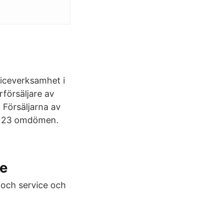
viceverksamhet i
försäljare av
 Försäljarna av
av 23 omdömen.
ke
 och service och