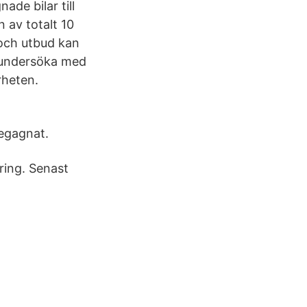
de bilar till
 av totalt 10
 och utbud kan
t undersöka med
rheten.
begagnat.
ering. Senast