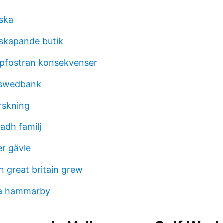
ska
 skapande butik
ppfostran konsekvenser
 swedbank
rskning
adh familj
er gävle
in great britain grew
la hammarby