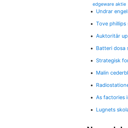
edgeware aktie
Undrar engel
Tove phillips
Auktoritär u
Batteri dosa
Strategisk fo
Malin cederbl
Radiostation
As factories 
Lugnets sko