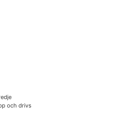
redje
pp och drivs