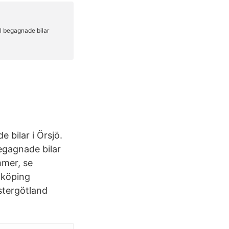
 bilar i Örsjö.
begagnade bilar
mmer, se
inköping
stergötland