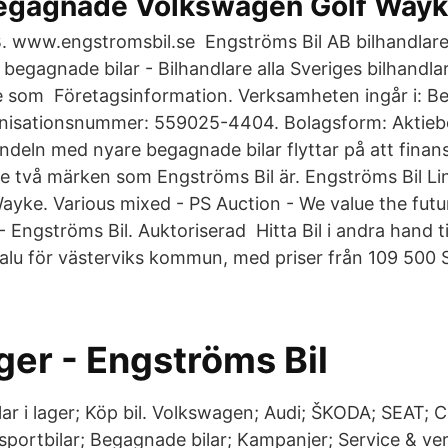
egagnade Volkswagen Golf Way
. www.engstromsbil.se Engströms Bil AB bilhandlare
begagnade bilar - Bilhandlare alla Sveriges bilhandla
 som Företagsinformation. Verksamheten ingår i: B
nisationsnummer: 559025-4404. Bolagsform: Aktieb
ndeln med nyare begagnade bilar flyttar på att fina
l de två märken som Engströms Bil är. Engströms Bil L
Wayke. Various mixed - PS Auction - We value the futu
 Engströms Bil. Auktoriserad Hitta Bil i andra hand til
l salu för västerviks kommun, med priser från 109 500 
lager - Engströms Bil
ilar i lager; Köp bil. Volkswagen; Audi; ŠKODA; SEAT;
portbilar; Begagnade bilar; Kampanjer; Service & ve