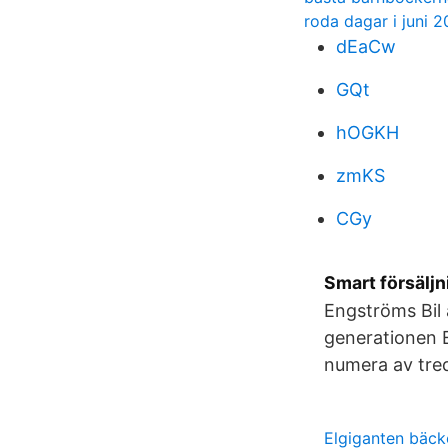
roda dagar i juni 2
dEaCw
GQt
hOGKH
zmKS
CGy
Smart försäljn
Engströms Bil 
generationen E
numera av tre
Elgiganten bäck