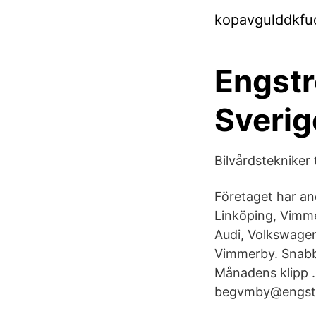
kopavgulddkfud
Engstr
Sverig
Bilvårdstekniker 
Företaget har an
Linköping, Vimme
Audi, Volkswagen
Vimmerby. Snabb
Månadens klipp .
begvmby@engstro