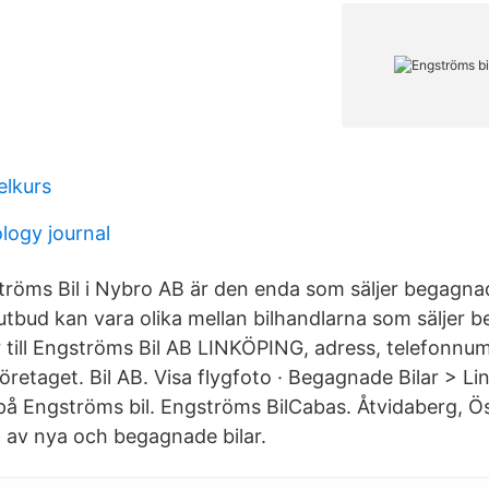
elkurs
ology journal
tröms Bil i Nybro AB är den enda som säljer begagnade
lutbud kan vara olika mellan bilhandlarna som säljer 
 till Engströms Bil AB LINKÖPING, adress, telefonnu
öretaget. Bil AB. Visa flygfoto · Begagnade Bilar > L
å Engströms bil. Engströms BilCabas. Åtvidaberg, Ö
 av nya och begagnade bilar.