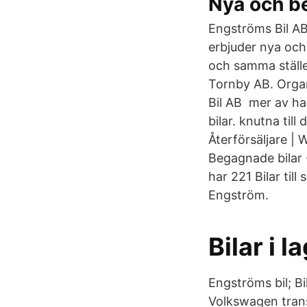
Nya och b
Engströms Bil AB
erbjuder nya och 
och samma ställe
Tornby AB. Orga
Bil AB mer av ha
bilar. knutna til
Återförsäljare | 
Begagnade bilar -
har 221 Bilar til
Engström.
Bilar i 
Engströms bil; B
Volkswagen trans