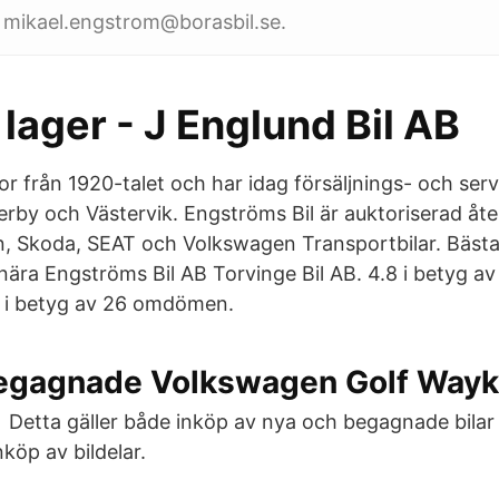
· mikael.engstrom@borasbil.se.
 lager - J Englund Bil AB
or från 1920-talet och har idag försäljnings- och ser
rby och Västervik. Engströms Bil är auktoriserad åter
, Skoda, SEAT och Volkswagen Transportbilar. Bästa
nära Engströms Bil AB Torvinge Bil AB. 4.8 i betyg 
7 i betyg av 26 omdömen.
egagnade Volkswagen Golf Way
etta gäller både inköp av nya och begagnade bilar
nköp av bildelar.