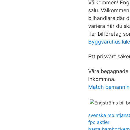
Välkommen! Engst
salu. Välkommen!
bilhandlare där d
variera när du s
fler bilföretag so
Byggvaruhus lul
Ett prisvärt säke
Våra begagnade bi
inkommna.
Match bemannin
svenska molntjanst
fpc aktier
basta barnbockern