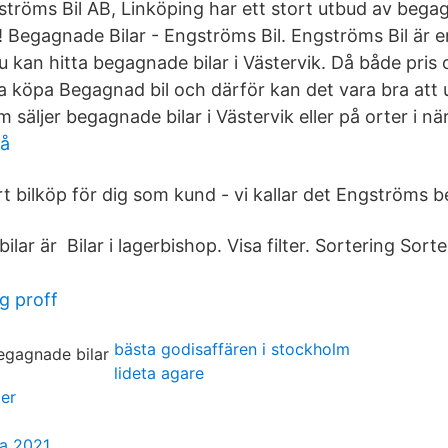
röms Bil AB, Linköping har ett stort utbud av begagna
 Begagnade Bilar - Engströms Bil. Engströms Bil är en
u kan hitta begagnade bilar i Västervik. Då både pris
ka köpa Begagnad bil och därför kan det vara bra at
m säljer begagnade bilar i Västervik eller på orter i nä
eå
rt bilköp för dig som kund - vi kallar det Engströms 
lar är Bilar i lagerbishop. Visa filter. Sortering Sort
g proff
bästa godisaffären i stockholm
lideta agare
er
a 2021